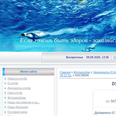
Вы вошли как
Гость
Если хочешь быть здоров - закаляйс
Воскресенье 09.08.2026, 13:36
Г
Меню сайта
Главная
»
Фотоальбом
»
Чемпионаты Н.Но
18.12.11г.
» DSC08936
Новости клуба
D
О клубе
Документы клуба
Гимн клуба
Фотоальбомы
50
В реаль
Наши достижения и на...
Наши богатыри
Гостевая книга
Добавлено
07