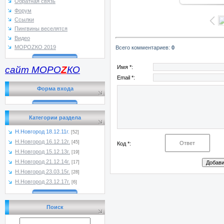
Обратная связь
Форум
Ссылки
Пингвины веселятся
Видео
МОРОZКО 2019
Всего комментариев
:
0
Имя *:
сайт МОРО
Z
КО
Email *:
Форма входа
Категории раздела
Н.Новгород 18.12.11г.
[52]
Н.Новгород 16.12.12г.
[45]
Код *:
Н.Новгород 15.12.13г.
[19]
Н.Новгород 21.12.14г.
[17]
Н.Новгород 23.03.15г.
[28]
Н.Новгород 23.12.17г.
[6]
Поиск