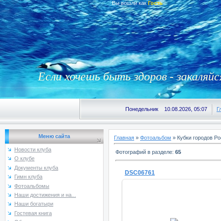
Вы вошли как
Гость
Если хочешь быть здоров - закаляйс
Понедельник 10.08.2026, 05:07
Г
Меню сайта
Главная
»
Фотоальбом
» Кубки городов Р
Новости клуба
Фотографий в разделе
:
65
О клубе
Документы клуба
DSC06761
Гимн клуба
Фотоальбомы
Наши достижения и на...
Наши богатыри
Гостевая книга
22.12.2013