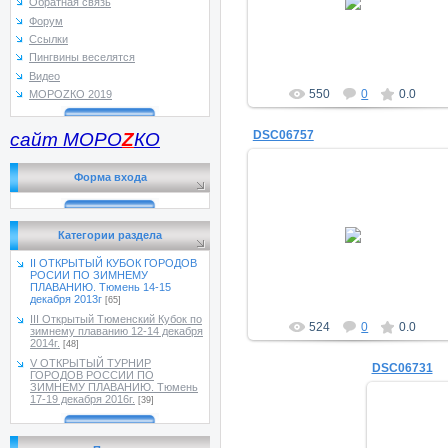
Обратная связь
a_morugin
Форум
Ссылки
Пингвины веселятся
Видео
550
0
0.0
МОРОZКО 2019
DSC06757
сайт МОРО
Z
КО
Форма входа
22.12.2013
Категории раздела
a_morugin
II ОТКРЫТЫЙ КУБОК ГОРОДОВ
РОСИИ ПО ЗИМНЕМУ
ПЛАВАНИЮ. Тюмень 14-15
декабря 2013г
[65]
III Открытый Тюменский Кубок по
524
0
0.0
зимнему плаванию 12-14 декабря
2014г.
[48]
V ОТКРЫТЫЙ ТУРНИР
DSC06731
ГОРОДОВ РОССИИ ПО
ЗИМНЕМУ ПЛАВАНИЮ. Тюмень
17-19 декабря 2016г.
[39]