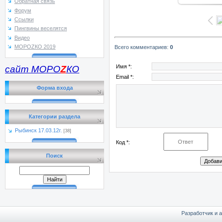
Обратная связь
Форум
Ссылки
Пингвины веселятся
Видео
МОРОZКО 2019
Всего комментариев
:
0
Имя *:
сайт МОРО
Z
КО
Email *:
Форма входа
Категории раздела
Рыбинск 17.03.12г.
[38]
Код *:
Поиск
Разработчик и 