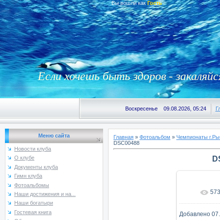
Вы вошли как
Гость
Если хочешь быть здоров - закаляйс
Воскресенье 09.08.2026, 05:24
Г
Меню сайта
Главная
»
Фотоальбом
»
Чемпионаты г.Ры
DSC00488
Новости клуба
D
О клубе
Документы клуба
Гимн клуба
Фотоальбомы
57
В реаль
Наши достижения и на...
Наши богатыри
Гостевая книга
Добавлено
07