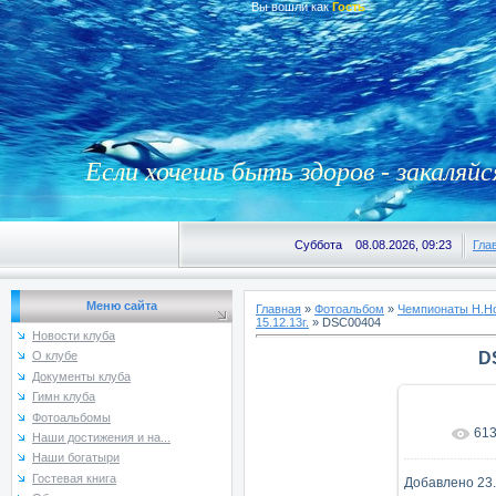
Вы вошли как
Гость
Если хочешь быть здоров - закаляйс
Суббота 08.08.2026, 09:23
Гла
Меню сайта
Главная
»
Фотоальбом
»
Чемпионаты Н.Но
15.12.13г.
» DSC00404
Новости клуба
D
О клубе
Документы клуба
Гимн клуба
Фотоальбомы
61
В реаль
Наши достижения и на...
Наши богатыри
Гостевая книга
Добавлено
23