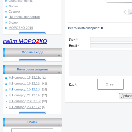
Обратная связь
Форум
Ссылки
Пингвины веселятся
Видео
МОРОZКО 2019
Всего комментариев
:
0
Имя *:
сайт МОРО
Z
КО
Email *:
Форма входа
Категории раздела
Н.Новгород 18.12.11г.
[52]
Н.Новгород 16.12.12г.
[45]
Код *:
Н.Новгород 15.12.13г.
[19]
Н.Новгород 21.12.14г.
[17]
Н.Новгород 23.03.15г.
[28]
Н.Новгород 23.12.17г.
[6]
Поиск