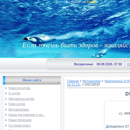
Вы вошли как
Гость
Если хочешь быть здоров - закаляйс
Воскресенье 09.08.2026, 07:30
Г
Меню сайта
Главная
»
Фотоальбом
»
Чемпионаты Н.Но
16.12.12г.
» DSC02530
Новости клуба
D
О клубе
Документы клуба
Гимн клуба
Фотоальбомы
46
В реаль
Наши достижения и на...
Наши богатыри
Гостевая книга
Добавлено
07