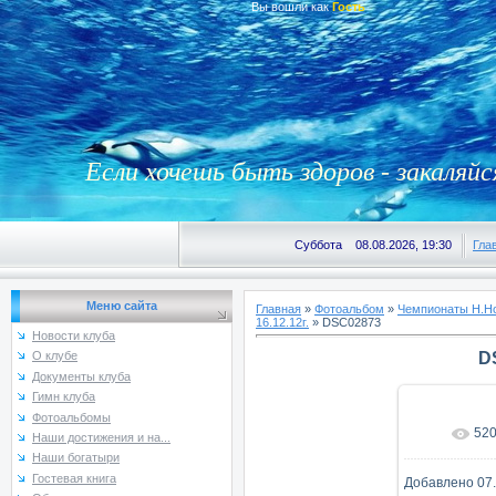
Вы вошли как
Гость
Если хочешь быть здоров - закаляйс
Суббота 08.08.2026, 19:30
Гла
Меню сайта
Главная
»
Фотоальбом
»
Чемпионаты Н.Но
16.12.12г.
» DSC02873
Новости клуба
D
О клубе
Документы клуба
Гимн клуба
Фотоальбомы
52
В реаль
Наши достижения и на...
Наши богатыри
Гостевая книга
Добавлено
07