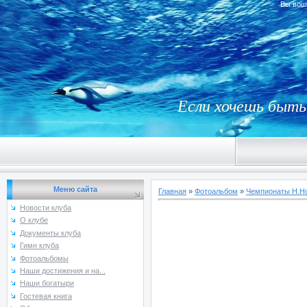
Вы вош
Если хочешь быть 
Меню сайта
Главная
»
Фотоальбом
»
Чемпионаты Н.Но
Новости клуба
О клубе
Документы клуба
Гимн клуба
Фотоальбомы
Наши достижения и на...
Наши богатыри
Гостевая книга