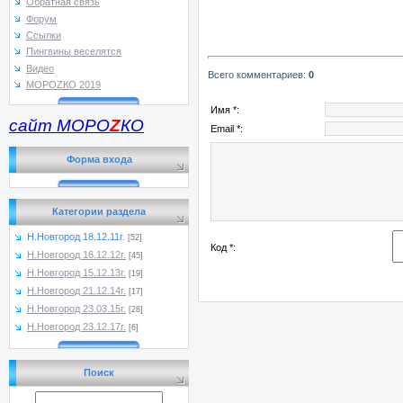
Обратная связь
Форум
Ссылки
Пингвины веселятся
Видео
Всего комментариев
:
0
МОРОZКО 2019
Имя *:
сайт МОРО
Z
КО
Email *:
Форма входа
Категории раздела
Н.Новгород 18.12.11г.
[52]
Код *:
Н.Новгород 16.12.12г.
[45]
Н.Новгород 15.12.13г.
[19]
Н.Новгород 21.12.14г.
[17]
Н.Новгород 23.03.15г.
[28]
Н.Новгород 23.12.17г.
[6]
Поиск