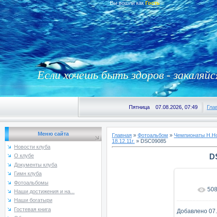
Вы вошли как
Гость
Если хочешь быть здоров - закаляйс
Пятница 07.08.2026, 07:49
Гла
Меню сайта
Главная
»
Фотоальбом
»
Чемпионаты Н.Но
18.12.11г.
» DSC09085
Новости клуба
D
О клубе
Документы клуба
Гимн клуба
Фотоальбомы
50
В реаль
Наши достижения и на...
Наши богатыри
Гостевая книга
Добавлено
07