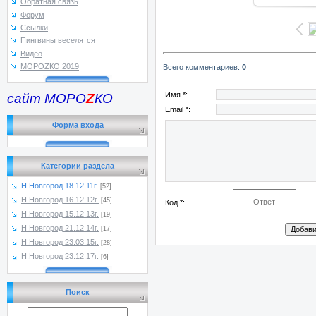
Обратная связь
Форум
Ссылки
Пингвины веселятся
Видео
МОРОZКО 2019
Всего комментариев
:
0
Имя *:
сайт МОРО
Z
КО
Email *:
Форма входа
Категории раздела
Н.Новгород 18.12.11г.
[52]
Н.Новгород 16.12.12г.
[45]
Код *:
Н.Новгород 15.12.13г.
[19]
Н.Новгород 21.12.14г.
[17]
Н.Новгород 23.03.15г.
[28]
Н.Новгород 23.12.17г.
[6]
Поиск