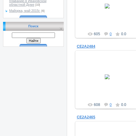
плаванию в Ивановской
28.01.2014
областной Думе
[10]
Майорка, май 2015г.
a_morugin
[6]
Поиск
605
0
0.0
CE2A2484
28.01.2014
a_morugin
608
0
0.0
CE2A2465