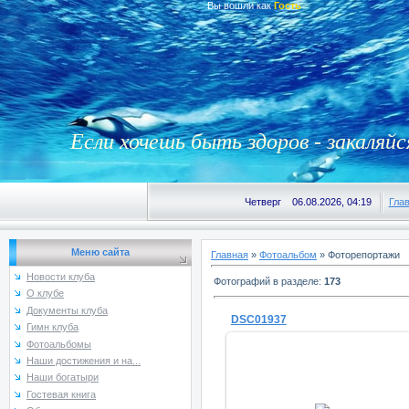
Вы вошли как
Гость
Если хочешь быть здоров - закаляйс
Четверг 06.08.2026, 04:19
Гла
Меню сайта
Главная
»
Фотоальбом
» Фоторепортажи
Новости клуба
Фотографий в разделе
:
173
О клубе
Документы клуба
DSC01937
Гимн клуба
Фотоальбомы
Наши достижения и на...
Наши богатыри
Гостевая книга
17.03.2015