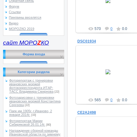
Обратная связь
a_morugin
Форум
Ссылки
Пингвины веселятся
Видео
570
0
0.0
МОРОZКО 2019
DSC01934
сайт МОРО
Z
КО
Форма входа
17.03.2015
Категории раздела
a_morugin
Фоторепортаж с тренировки
ивановских моржей
фотокорреспондента ИТАР-
ТАСС Владимира Смирнова
[22]
Фотозарисовки с тренировки
565
0
0.0
ивановских моржей Константина
Сергеева
[22]
Парк им.1905г.,г.Иваново, 2
CE2A2498
января 2014г.
[33]
Фоторепортаж Марии
Сибиряковой 26.01.14г.
[80]
Награждение сборной команды
Ивановской области по зимнему