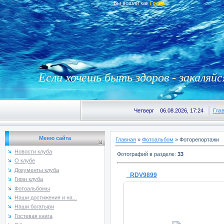
Вы вошли как
Гость
Если хочешь быть здоров - закаляйс
Четверг 06.08.2026, 17:24
Гла
Меню сайта
Главная
»
Фотоальбом
» Фоторепортажи
Новости клуба
Фотографий в разделе
:
33
О клубе
Документы клуба
_RDV9899
Гимн клуба
Фотоальбомы
Наши достижения и на...
Наши богатыри
Гостевая книга
19.01.2014