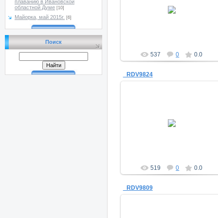
плаванию в Ивановской
14.01.2014
областной Думе
[10]
Майорка, май 2015г.
a_morugin
[6]
Поиск
537
0
0.0
_RDV9824
14.01.2014
a_morugin
519
0
0.0
_RDV9809