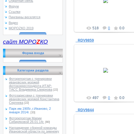
Обратная связь
a_morugin
Форум
Ссылки
Пингвины веселятся
Видео
518
0
0.0
МОРОZКО 2019
_RDV9859
сайт МОРО
Z
КО
Форма входа
14.01.2014
Категории раздела
a_morugin
Фоторепортаж с тренировки
ивановских моржей
фотокорреспондента ИТАР-
ТАСС Владимира Смирнова
[22]
Фотозарисовки с тренировки
497
0
0.0
ивановских моржей Константина
Сергеева
[22]
Парк им.1905г.,г.Иваново, 2
_RDV9844
января 2014г.
[33]
Фоторепортаж Марии
Сибиряковой 26.01.14г.
[80]
Награждение сборной команды
Ивановской области по зимнему