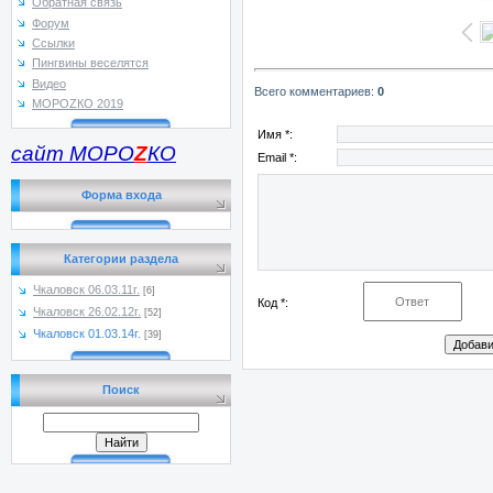
Обратная связь
Форум
Ссылки
Пингвины веселятся
Видео
Всего комментариев
:
0
МОРОZКО 2019
Имя *:
сайт МОРО
Z
КО
Email *:
Форма входа
Категории раздела
Чкаловск 06.03.11г.
[6]
Код *:
Чкаловск 26.02.12г.
[52]
Чкаловск 01.03.14г.
[39]
Поиск