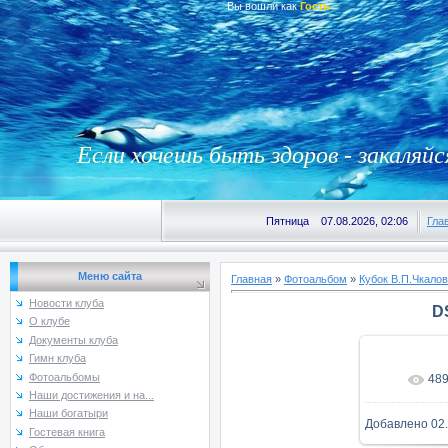
Вы вошли как
Гость
Если хочешь быть здоров - закаляйс
Пятница 07.08.2026, 02:06
Гла
Меню сайта
Главная
»
Фотоальбом
»
Кубок В.П.Чкалов
Новости клуба
D
О клубе
Документы клуба
Гимн клуба
Фотоальбомы
48
В реаль
Наши достижения и на...
Наши богатыри
Добавлено
02
Гостевая книга