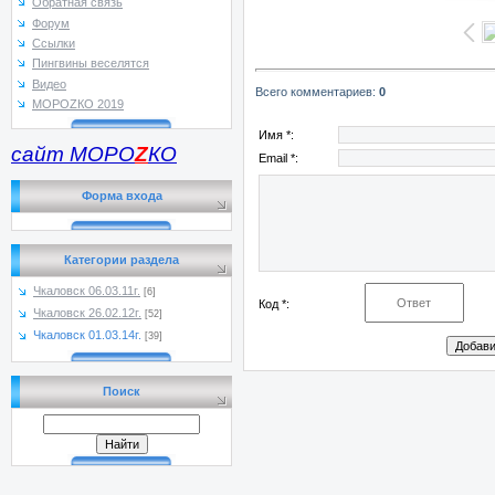
Обратная связь
Форум
Ссылки
Пингвины веселятся
Видео
Всего комментариев
:
0
МОРОZКО 2019
Имя *:
сайт МОРО
Z
КО
Email *:
Форма входа
Категории раздела
Чкаловск 06.03.11г.
[6]
Код *:
Чкаловск 26.02.12г.
[52]
Чкаловск 01.03.14г.
[39]
Поиск