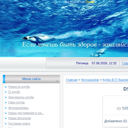
Вы вошли как
Гость
Если хочешь быть здоров - закаляйс
Пятница 07.08.2026, 12:32
Гла
Меню сайта
Главная
»
Фотоальбом
»
Кубок В.П.Чкалов
Новости клуба
D
О клубе
Документы клуба
Гимн клуба
Фотоальбомы
52
В реаль
Наши достижения и на...
Наши богатыри
Добавлено
02
Гостевая книга