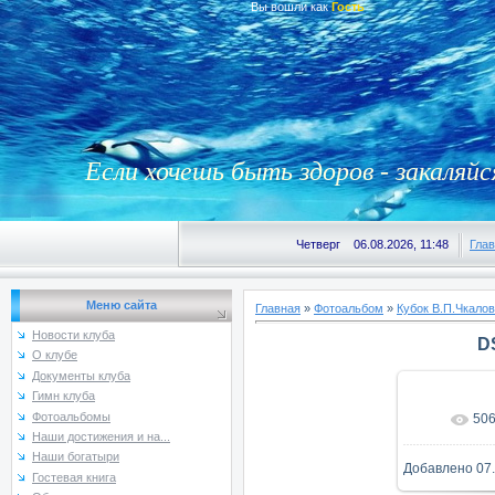
Вы вошли как
Гость
Если хочешь быть здоров - закаляйс
Четверг 06.08.2026, 11:48
Гла
Меню сайта
Главная
»
Фотоальбом
»
Кубок В.П.Чкалов
Новости клуба
D
О клубе
Документы клуба
Гимн клуба
Фотоальбомы
50
В реаль
Наши достижения и на...
Наши богатыри
Добавлено
07
Гостевая книга