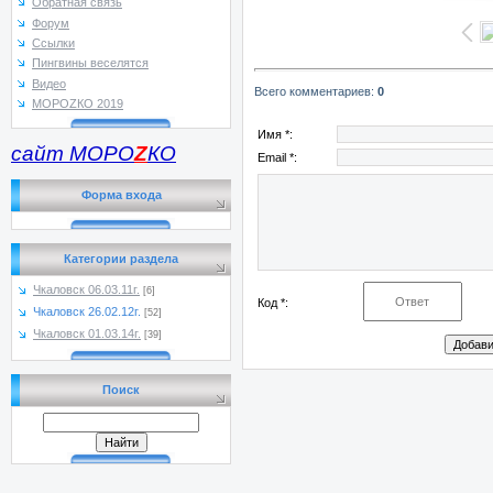
Обратная связь
Форум
Ссылки
Пингвины веселятся
Видео
Всего комментариев
:
0
МОРОZКО 2019
Имя *:
сайт МОРО
Z
КО
Email *:
Форма входа
Категории раздела
Чкаловск 06.03.11г.
[6]
Код *:
Чкаловск 26.02.12г.
[52]
Чкаловск 01.03.14г.
[39]
Поиск