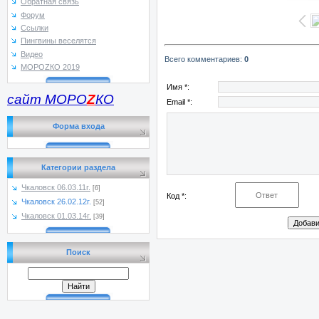
Обратная связь
Форум
Ссылки
Пингвины веселятся
Видео
Всего комментариев
:
0
МОРОZКО 2019
Имя *:
сайт МОРО
Z
КО
Email *:
Форма входа
Категории раздела
Чкаловск 06.03.11г.
[6]
Код *:
Чкаловск 26.02.12г.
[52]
Чкаловск 01.03.14г.
[39]
Поиск