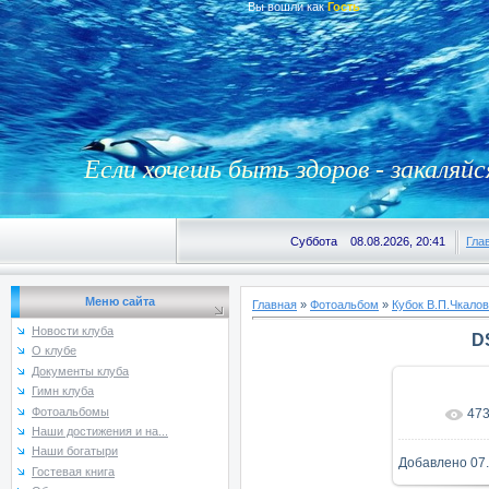
Вы вошли как
Гость
Если хочешь быть здоров - закаляйс
Суббота 08.08.2026, 20:41
Гла
Меню сайта
Главная
»
Фотоальбом
»
Кубок В.П.Чкалов
Новости клуба
D
О клубе
Документы клуба
Гимн клуба
Фотоальбомы
47
В реаль
Наши достижения и на...
Наши богатыри
Добавлено
07
Гостевая книга