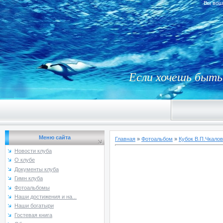
Вы вош
Если хочешь быть 
Меню сайта
Главная
»
Фотоальбом
»
Кубок В.П.Чкалов
Новости клуба
О клубе
Документы клуба
Гимн клуба
Фотоальбомы
Наши достижения и на...
Наши богатыри
Гостевая книга