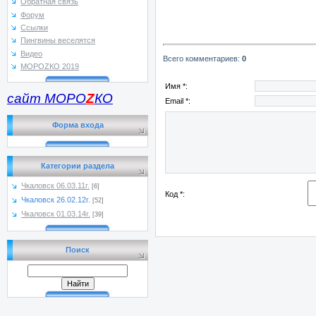
Обратная связь
Форум
Ссылки
Пингвины веселятся
Видео
Всего комментариев
:
0
МОРОZКО 2019
Имя *:
сайт МОРО
Z
КО
Email *:
Форма входа
Категории раздела
Чкаловск 06.03.11г.
[6]
Код *:
Чкаловск 26.02.12г.
[52]
Чкаловск 01.03.14г.
[39]
Поиск