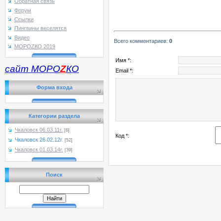
Обратная связь
Форум
Ссылки
Пингвины веселятся
Видео
Всего комментариев
:
0
МОРОZКО 2019
Имя *:
сайт МОРО
Z
КО
Email *:
Форма входа
Категории раздела
Чкаловск 06.03.11г.
[6]
Код *:
Чкаловск 26.02.12г.
[52]
Чкаловск 01.03.14г.
[39]
Поиск