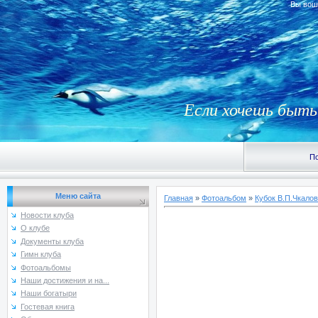
Вы вош
Если хочешь быть 
По
Меню сайта
Главная
»
Фотоальбом
»
Кубок В.П.Чкалов
Новости клуба
О клубе
Документы клуба
Гимн клуба
Фотоальбомы
Наши достижения и на...
Наши богатыри
Гостевая книга