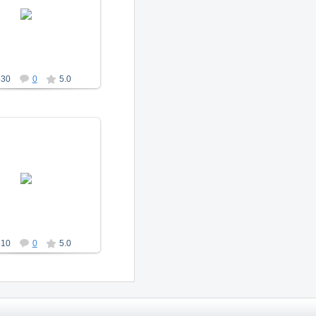
19.01.2014
a_morugin
530
0
5.0
19.01.2014
a_morugin
510
0
5.0