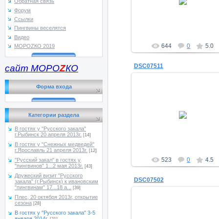
Обратная связь
a_morugin
Форум
Ссылки
Пингвины веселятся
Видео
644
0
5.0
МОРОZКО 2019
DSC07511
сайт МОРО
Z
КО
Форма входа
19.01.2014
Категории раздела
a_morugin
В гостях у "Русского закала"
г.Рыбинск 20 апреля 2013г.
[14]
В гостях у "Снежных медведей"
г.Ярославль 21 апреля 2013г.
[12]
523
0
4.5
"Русский закал" в гостях у
"пингвинов" 1...2 мая 2013г.
[43]
Дружеский визит "Русского
DSC07502
закала" (г.Рыбинск) к ивановским
"пингвинам" 17...18 а...
[39]
Плес, 20 октября 2013г, открытие
сезона
[28]
В гостях у "Русского закала" 3-5
января 2014г.