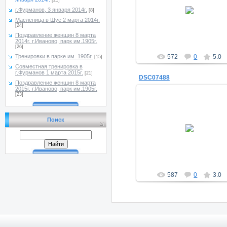
[21]
19.01.2014
г.Фурманов, 3 января 2014г.
[8]
a_morugin
Масленица в Шуе 2 марта 2014г.
[24]
Поздравление женщин 8 марта
2014г. г.Иваново, парк им.1905г.
[26]
Тренировки в парке им. 1905г.
572
0
5.0
[15]
Совместная тренировка в
г.Фурманов 1 марта 2015г.
[21]
DSC07488
Поздравление женщин 8 марта
2015г. г.Иваново, парк им.1905г.
[23]
Поиск
19.01.2014
a_morugin
587
0
3.0