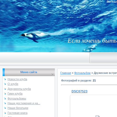
Вы вош
Если хочешь быть 
Меню сайта
Главная
»
Фотоальбом
» Дружеские встре
Новости клуба
Фотографий в разделе
:
21
О клубе
Документы клуба
DSC07523
Гимн клуба
Фотоальбомы
Наши достижения и на...
Наши богатыри
Гостевая книга
19.01.2014