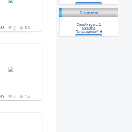
a_morugin
Статистика
Онлайн всего:
1
533
0
3.5
Гостей:
1
Пользователей:
0
19.01.2014
a_morugin
549
0
4.5