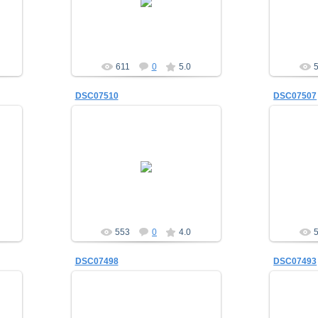
a_morugin
611
0
5.0
DSC07510
DSC07507
19.01.2014
a_morugin
553
0
4.0
DSC07498
DSC07493