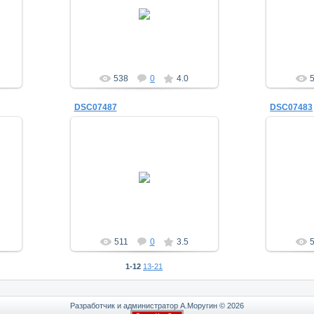
19.01.2014
a_morugin
538
0
4.0
DSC07487
DSC07483
19.01.2014
a_morugin
511
0
3.5
1-12
13-21
Разработчик и администратор А.Моругин © 2026