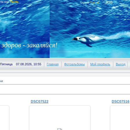
ли как
Гость
"
RSS
Группа
"
Гости
здоров - закаляйся!
Пятница 07.08.2026, 10:55
Главная
Фотоальбомы
Мой профиль
Выход
чи
DSC07522
DSC07516
19.01.2014