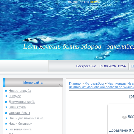
Вы вошли как
Гость
Если хочешь быть здоров - закаляйс
Воскресенье 09.08.2026, 13:54
Г
Меню сайта
Главная
»
Фотоальбом
»
Чемпионаты Иван
чемпионат Ивановской области по зимнем
Новости клуба
D
О клубе
Документы клуба
Гимн клуба
Фотоальбомы
50
В реаль
Наши достижения и на...
Наши богатыри
Гостевая книга
Добавлено
07