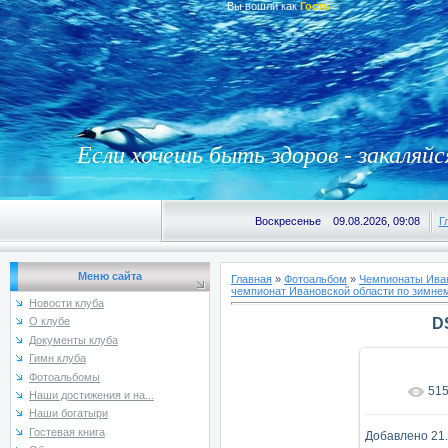
Вы вошли как
Гость
Если хочешь быть здоров - закаляйс
Воскресенье 09.08.2026, 09:08
Г
Меню сайта
Главная
»
Фотоальбом
»
Чемпионаты Иван
чемпионат Ивановской области по зимнем
Новости клуба
D
О клубе
Документы клуба
Гимн клуба
Фотоальбомы
51
В реаль
Наши достижения и на...
Наши богатыри
Гостевая книга
Добавлено
21