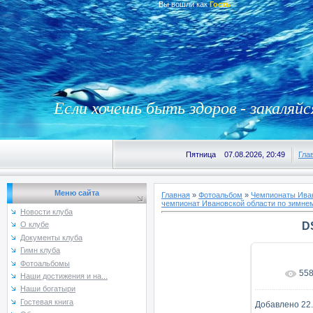
Вы вошли как
Гость
Если хочешь быть здоров - закаляйс
Пятница 07.08.2026, 20:49
Гла
Меню сайта
Главная
»
Фотоальбом
»
Чемпионаты Иван
чемпионат Ивановской области по зимнем
Новости клуба
D
О клубе
Документы клуба
Гимн клуба
Фотоальбомы
55
В реаль
Наши достижения и на...
Наши богатыри
Гостевая книга
Добавлено
22