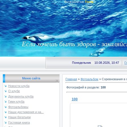
Вы вошли как
Гость
Если хочешь быть здоров - закаляйс
Понедельник 10.08.2026, 10:47
Г
Меню сайта
Главная
»
Фотоальбом
» Соревнования в 
Новости клуба
Фотографий в разделе
:
100
О клубе
Документы клуба
100
Гимн клуба
Фотоальбомы
Наши достижения и на...
Наши богатыри
Гостевая книга
11.11.2016