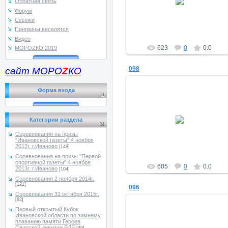
Обратная связь
a_morugin
Форум
Ссылки
Пингвины веселятся
Видео
623
0
0.0
МОРОZКО 2019
098
сайт МОРО
Z
КО
Форма входа
11.11.2016
Категории раздела
a_morugin
Соревнования на призы
"Ивановской газеты" 4 ноября
2012г. г.Иваново
[149]
Соревнования на призы "Первой
спортивной газеты" 4 ноября
605
0
0.0
2013г. г.Иваново
[104]
Соревнования 2 ноября 2014г.
[121]
096
Соревнования 31 октября 2015г.
[82]
Первый открытый Кубок
Ивановской области по зимнему
плаванию памяти Героев
Свирской дивизии ВДВ