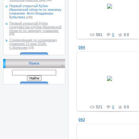
[49]
11.11.2016
Первый открытый Кубок
Ивановской области по зимнему
a_morugin
плаванию. Фото Владимира
Бобылева
[100]
Первый открытый Кубок
содружества клубов Ивановской
области по зимнему плаванию.
[22]
581
0
0.0
Соревнования по холодовому
плаванию 12 мая 2018г.
094
п.Хромцово
[15]
Поиск
11.11.2016
a_morugin
521
0
0.0
092