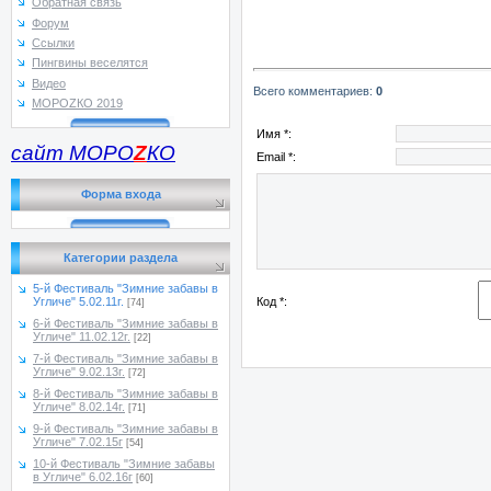
Обратная связь
Форум
Ссылки
Пингвины веселятся
Видео
Всего комментариев
:
0
МОРОZКО 2019
Имя *:
сайт МОРО
Z
КО
Email *:
Форма входа
Категории раздела
5-й Фестиваль "Зимние забавы в
Код *:
Угличе" 5.02.11г.
[74]
6-й Фестиваль "Зимние забавы в
Угличе" 11.02.12г.
[22]
7-й Фестиваль "Зимние забавы в
Угличе" 9.02.13г.
[72]
8-й Фестиваль "Зимние забавы в
Угличе" 8.02.14г.
[71]
9-й Фестиваль "Зимние забавы в
Угличе" 7.02.15г
[54]
10-й Фестиваль "Зимние забавы
в Угличе" 6.02.16г
[60]