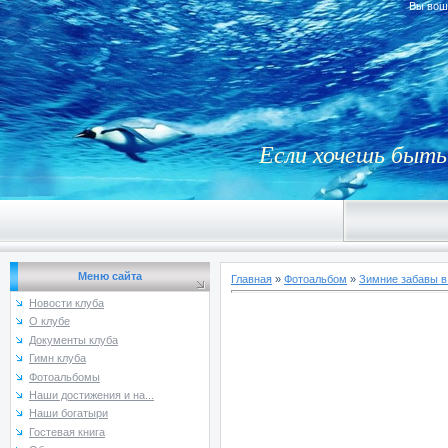
Вы вош
Если хочешь быть 
Меню сайта
Главная
»
Фотоальбом
»
Зимние забавы в
Новости клуба
О клубе
Документы клуба
Гимн клуба
Фотоальбомы
Наши достижения и на...
Наши богатыри
Гостевая книга