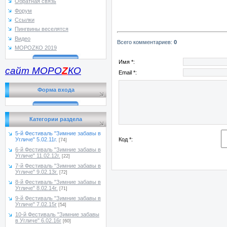
Обратная связь
Форум
Ссылки
Пингвины веселятся
Видео
Всего комментариев
:
0
МОРОZКО 2019
Имя *:
сайт МОРО
Z
КО
Email *:
Форма входа
Категории раздела
5-й Фестиваль "Зимние забавы в
Код *:
Угличе" 5.02.11г.
[74]
6-й Фестиваль "Зимние забавы в
Угличе" 11.02.12г.
[22]
7-й Фестиваль "Зимние забавы в
Угличе" 9.02.13г.
[72]
8-й Фестиваль "Зимние забавы в
Угличе" 8.02.14г.
[71]
9-й Фестиваль "Зимние забавы в
Угличе" 7.02.15г
[54]
10-й Фестиваль "Зимние забавы
в Угличе" 6.02.16г
[60]