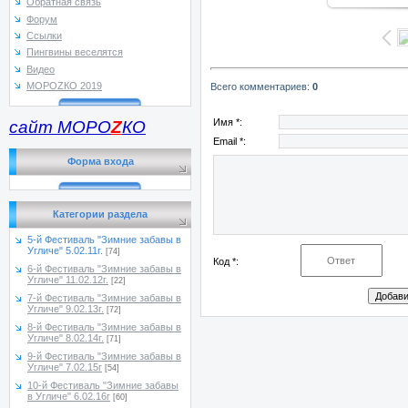
Обратная связь
Форум
Ссылки
Пингвины веселятся
Видео
МОРОZКО 2019
Всего комментариев
:
0
Имя *:
сайт МОРО
Z
КО
Email *:
Форма входа
Категории раздела
5-й Фестиваль "Зимние забавы в
Угличе" 5.02.11г.
[74]
Код *:
6-й Фестиваль "Зимние забавы в
Угличе" 11.02.12г.
[22]
7-й Фестиваль "Зимние забавы в
Угличе" 9.02.13г.
[72]
8-й Фестиваль "Зимние забавы в
Угличе" 8.02.14г.
[71]
9-й Фестиваль "Зимние забавы в
Угличе" 7.02.15г
[54]
10-й Фестиваль "Зимние забавы
в Угличе" 6.02.16г
[60]