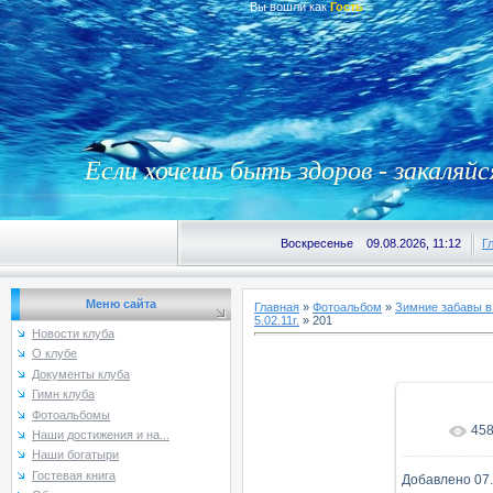
Вы вошли как
Гость
Если хочешь быть здоров - закаляйс
Воскресенье 09.08.2026, 11:12
Г
Меню сайта
Главная
»
Фотоальбом
»
Зимние забавы в
5.02.11г.
» 201
Новости клуба
О клубе
Документы клуба
Гимн клуба
Фотоальбомы
45
В реаль
Наши достижения и на...
Наши богатыри
Гостевая книга
Добавлено
07