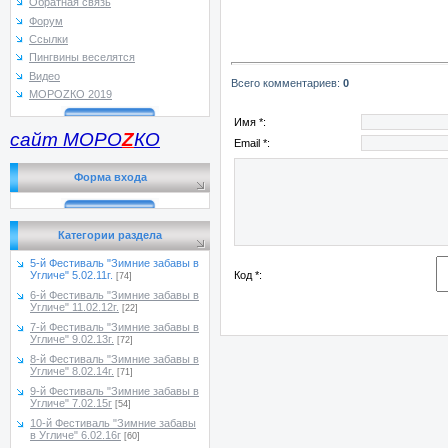
Обратная связь
Форум
Ссылки
Пингвины веселятся
Видео
Всего комментариев
:
0
МОРОZКО 2019
Имя *:
сайт МОРО
Z
КО
Email *:
Форма входа
Категории раздела
5-й Фестиваль "Зимние забавы в
Код *:
Угличе" 5.02.11г.
[74]
6-й Фестиваль "Зимние забавы в
Угличе" 11.02.12г.
[22]
7-й Фестиваль "Зимние забавы в
Угличе" 9.02.13г.
[72]
8-й Фестиваль "Зимние забавы в
Угличе" 8.02.14г.
[71]
9-й Фестиваль "Зимние забавы в
Угличе" 7.02.15г
[54]
10-й Фестиваль "Зимние забавы
в Угличе" 6.02.16г
[60]