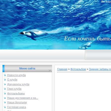
Вы вош
Если хочешь быть 
Меню сайта
Главная
»
Фотоальбом
»
Зимние забавы в
Новости клуба
О клубе
Документы клуба
Гимн клуба
Фотоальбомы
Наши достижения и на...
Наши богатыри
Гостевая книга