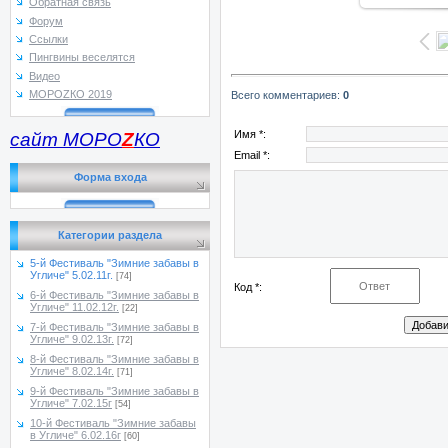
Обратная связь
Форум
Ссылки
Пингвины веселятся
Видео
МОРОZКО 2019
Всего комментариев
:
0
Имя *:
сайт МОРО
Z
КО
Email *:
Форма входа
Категории раздела
5-й Фестиваль "Зимние забавы в
Угличе" 5.02.11г.
[74]
Код *:
6-й Фестиваль "Зимние забавы в
Угличе" 11.02.12г.
[22]
7-й Фестиваль "Зимние забавы в
Угличе" 9.02.13г.
[72]
8-й Фестиваль "Зимние забавы в
Угличе" 8.02.14г.
[71]
9-й Фестиваль "Зимние забавы в
Угличе" 7.02.15г
[54]
10-й Фестиваль "Зимние забавы
в Угличе" 6.02.16г
[60]