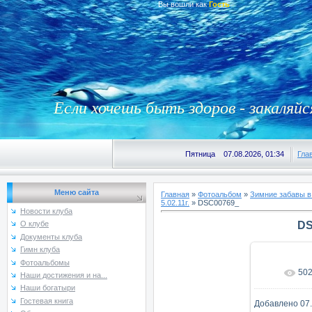
Вы вошли как
Гость
Если хочешь быть здоров - закаляйс
Пятница 07.08.2026, 01:34
Гла
Меню сайта
Главная
»
Фотоальбом
»
Зимние забавы в
5.02.11г.
» DSC00769_
Новости клуба
DS
О клубе
Документы клуба
Гимн клуба
Фотоальбомы
50
В реаль
Наши достижения и на...
Наши богатыри
Гостевая книга
Добавлено
07