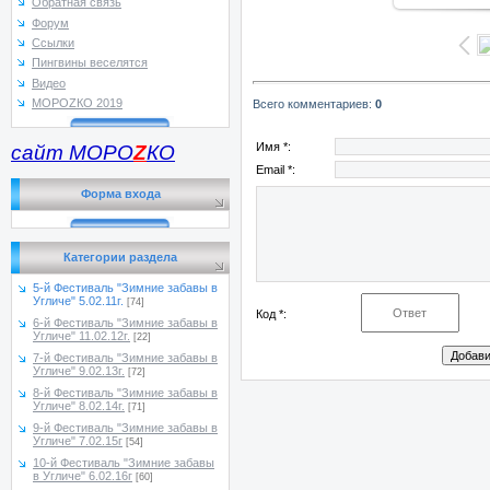
Обратная связь
Форум
Ссылки
Пингвины веселятся
Видео
МОРОZКО 2019
Всего комментариев
:
0
Имя *:
сайт МОРО
Z
КО
Email *:
Форма входа
Категории раздела
5-й Фестиваль "Зимние забавы в
Угличе" 5.02.11г.
[74]
Код *:
6-й Фестиваль "Зимние забавы в
Угличе" 11.02.12г.
[22]
7-й Фестиваль "Зимние забавы в
Угличе" 9.02.13г.
[72]
8-й Фестиваль "Зимние забавы в
Угличе" 8.02.14г.
[71]
9-й Фестиваль "Зимние забавы в
Угличе" 7.02.15г
[54]
10-й Фестиваль "Зимние забавы
в Угличе" 6.02.16г
[60]