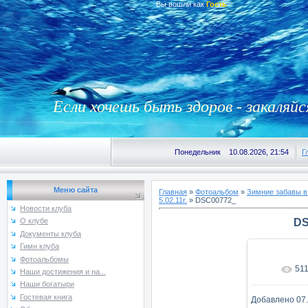
Вы вошли как
Гость
Если хочешь быть здоров - закаляйс
Понедельник 10.08.2026, 21:54
Г
Меню сайта
Главная
»
Фотоальбом
»
Зимние забавы в
5.02.11г.
» DSC00772_
Новости клуба
DS
О клубе
Документы клуба
Гимн клуба
Фотоальбомы
51
В реаль
Наши достижения и на...
Наши богатыри
Гостевая книга
Добавлено
07