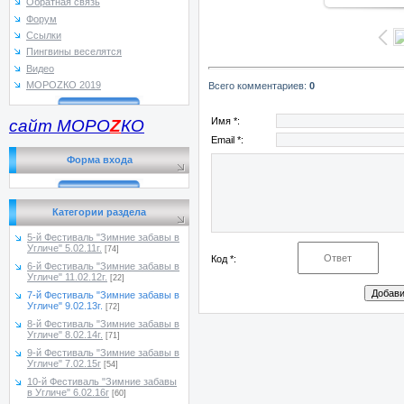
Обратная связь
Форум
Ссылки
Пингвины веселятся
Видео
МОРОZКО 2019
Всего комментариев
:
0
Имя *:
сайт МОРО
Z
КО
Email *:
Форма входа
Категории раздела
5-й Фестиваль "Зимние забавы в
Угличе" 5.02.11г.
[74]
Код *:
6-й Фестиваль "Зимние забавы в
Угличе" 11.02.12г.
[22]
7-й Фестиваль "Зимние забавы в
Угличе" 9.02.13г.
[72]
8-й Фестиваль "Зимние забавы в
Угличе" 8.02.14г.
[71]
9-й Фестиваль "Зимние забавы в
Угличе" 7.02.15г
[54]
10-й Фестиваль "Зимние забавы
в Угличе" 6.02.16г
[60]