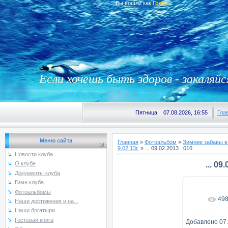
Вы вошли как
Гость
Если хочешь быть здоров - закаляйс
Пятница 07.08.2026, 16:55
Гла
Меню сайта
Главная
»
Фотоальбом
»
Зимние забавы в
9.02.13г.
» ... 09.02.2013 . 016
Новости клуба
... 09
О клубе
Документы клуба
Гимн клуба
Фотоальбомы
49
В реаль
Наши достижения и на...
Наши богатыри
Гостевая книга
Добавлено
07