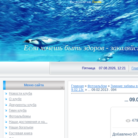
Вы вошли как
Гость
Если хочешь быть здоров - закаляйс
Пятница 07.08.2026, 12:21
Гла
Меню сайта
Главная
»
Фотоальбом
»
Зимние забавы в
9.02.13г.
» ... 09.02.2013 . 094
Новости клуба
... 09
О клубе
Документы клуба
Гимн клуба
Фотоальбомы
47
В реаль
Наши достижения и на...
Наши богатыри
Гостевая книга
Добавлено
07