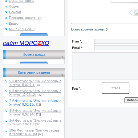
Обратная связь
Форум
Ссылки
Пингвины веселятся
Видео
МОРОZКО 2019
Всего комментариев
:
0
Имя *:
сайт МОРО
Z
КО
Email *:
Форма входа
Категории раздела
5-й Фестиваль "Зимние забавы в
Угличе" 5.02.11г.
[74]
Код *:
6-й Фестиваль "Зимние забавы в
Угличе" 11.02.12г.
[22]
7-й Фестиваль "Зимние забавы в
Угличе" 9.02.13г.
[72]
8-й Фестиваль "Зимние забавы в
Угличе" 8.02.14г.
[71]
9-й Фестиваль "Зимние забавы в
Угличе" 7.02.15г
[54]
10-й Фестиваль "Зимние забавы
в Угличе" 6.02.16г
[60]