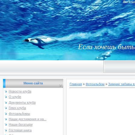
Вы вош
Если хочешь быть 
Меню сайта
Главная
»
Фотоальбом
»
Зимние забавы в
Новости клуба
О клубе
Документы клуба
Гимн клуба
Фотоальбомы
Наши достижения и на...
Наши богатыри
Гостевая книга