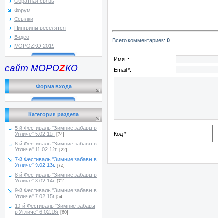
Обратная связь
Форум
Ссылки
Пингвины веселятся
Видео
Всего комментариев
:
0
МОРОZКО 2019
Имя *:
сайт МОРО
Z
КО
Email *:
Форма входа
Категории раздела
5-й Фестиваль "Зимние забавы в
Код *:
Угличе" 5.02.11г.
[74]
6-й Фестиваль "Зимние забавы в
Угличе" 11.02.12г.
[22]
7-й Фестиваль "Зимние забавы в
Угличе" 9.02.13г.
[72]
8-й Фестиваль "Зимние забавы в
Угличе" 8.02.14г.
[71]
9-й Фестиваль "Зимние забавы в
Угличе" 7.02.15г
[54]
10-й Фестиваль "Зимние забавы
в Угличе" 6.02.16г
[60]