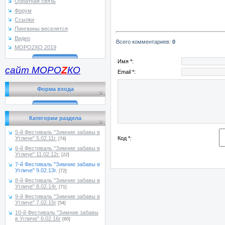
Обратная связь
Форум
Ссылки
Пингвины веселятся
Видео
Всего комментариев
:
0
МОРОZКО 2019
Имя *:
сайт МОРО
Z
КО
Email *:
Форма входа
Категории раздела
5-й Фестиваль "Зимние забавы в
Код *:
Угличе" 5.02.11г.
[74]
6-й Фестиваль "Зимние забавы в
Угличе" 11.02.12г.
[22]
7-й Фестиваль "Зимние забавы в
Угличе" 9.02.13г.
[72]
8-й Фестиваль "Зимние забавы в
Угличе" 8.02.14г.
[71]
9-й Фестиваль "Зимние забавы в
Угличе" 7.02.15г
[54]
10-й Фестиваль "Зимние забавы
в Угличе" 6.02.16г
[60]