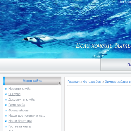
Вы вош
Если хочешь быть 
По
Меню сайта
Главная
»
Фотоальбом
»
Зимние забавы в
Новости клуба
О клубе
Документы клуба
Гимн клуба
Фотоальбомы
Наши достижения и на...
Наши богатыри
Гостевая книга