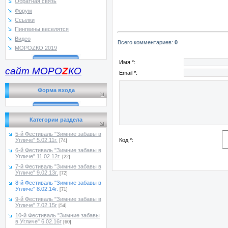
Обратная связь
Форум
Ссылки
Пингвины веселятся
Видео
Всего комментариев
:
0
МОРОZКО 2019
Имя *:
сайт МОРО
Z
КО
Email *:
Форма входа
Категории раздела
5-й Фестиваль "Зимние забавы в
Код *:
Угличе" 5.02.11г.
[74]
6-й Фестиваль "Зимние забавы в
Угличе" 11.02.12г.
[22]
7-й Фестиваль "Зимние забавы в
Угличе" 9.02.13г.
[72]
8-й Фестиваль "Зимние забавы в
Угличе" 8.02.14г.
[71]
9-й Фестиваль "Зимние забавы в
Угличе" 7.02.15г
[54]
10-й Фестиваль "Зимние забавы
в Угличе" 6.02.16г
[60]