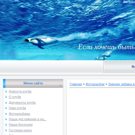
Вы вош
Если хочешь быть 
В
Меню сайта
Главная
»
Фотоальбом
»
Зимние забавы в
Новости клуба
О клубе
Документы клуба
Гимн клуба
Фотоальбомы
Наши достижения и на...
Наши богатыри
Гостевая книга