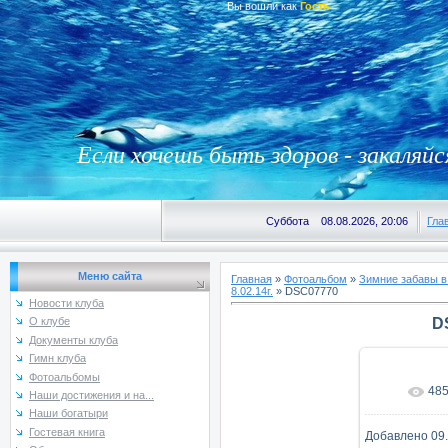
Вы вошли как
Гость
Если хочешь быть здоров - закаляйс
Суббота 08.08.2026, 20:06
Гла
Меню сайта
Главная
»
Фотоальбом
»
Зимние забавы в
8.02.14г.
» DSC07770
Новости клуба
D
О клубе
Документы клуба
Гимн клуба
Фотоальбомы
48
В реаль
Наши достижения и на...
Наши богатыри
Гостевая книга
Добавлено
09