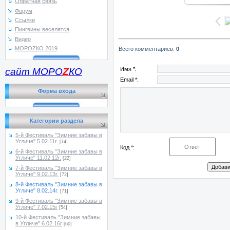
Обратная связь
Форум
Ссылки
Пингвины веселятся
Видео
МОРОZКО 2019
Всего комментариев
:
0
Имя *:
сайт МОРО
Z
КО
Email *:
Форма входа
Категории раздела
5-й Фестиваль "Зимние забавы в
Угличе" 5.02.11г.
[74]
Код *:
6-й Фестиваль "Зимние забавы в
Угличе" 11.02.12г.
[22]
7-й Фестиваль "Зимние забавы в
Угличе" 9.02.13г.
[72]
8-й Фестиваль "Зимние забавы в
Угличе" 8.02.14г.
[71]
9-й Фестиваль "Зимние забавы в
Угличе" 7.02.15г
[54]
10-й Фестиваль "Зимние забавы
в Угличе" 6.02.16г
[60]