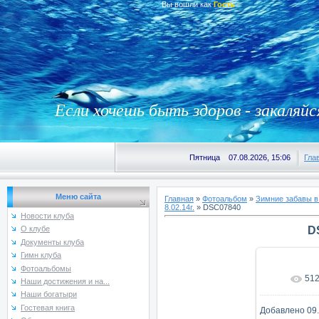
Вы вошли как
Гость
Если хочешь быть здоров - закаляйс
Пятница 07.08.2026, 15:06
Гла
Меню сайта
Главная
»
Фотоальбом
»
Зимние забавы в
8.02.14г.
» DSC07840
Новости клуба
D
О клубе
Документы клуба
Гимн клуба
Фотоальбомы
51
В реаль
Наши достижения и на...
Наши богатыри
Гостевая книга
Добавлено
09