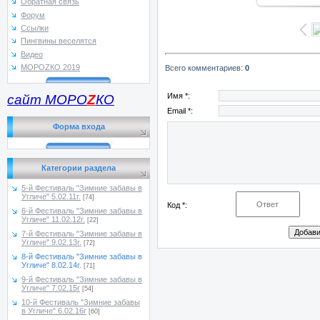
Обратная связь
Форум
Ссылки
Пингвины веселятся
Видео
МОРОZКО 2019
Всего комментариев
:
0
Имя *:
сайт МОРО
Z
КО
Email *:
Форма входа
Категории раздела
5-й Фестиваль "Зимние забавы в
Угличе" 5.02.11г.
[74]
Код *:
6-й Фестиваль "Зимние забавы в
Угличе" 11.02.12г.
[22]
7-й Фестиваль "Зимние забавы в
Угличе" 9.02.13г.
[72]
8-й Фестиваль "Зимние забавы в
Угличе" 8.02.14г.
[71]
9-й Фестиваль "Зимние забавы в
Угличе" 7.02.15г
[54]
10-й Фестиваль "Зимние забавы
в Угличе" 6.02.16г
[60]