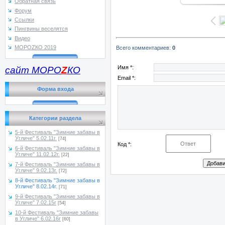
Обратная связь
Форум
Ссылки
Пингвины веселятся
Видео
МОРОZКО 2019
Всего комментариев
:
0
Имя *:
сайт МОРО
Z
КО
Email *:
Форма входа
Категории раздела
5-й Фестиваль "Зимние забавы в
Угличе" 5.02.11г.
[74]
Код *:
6-й Фестиваль "Зимние забавы в
Угличе" 11.02.12г.
[22]
7-й Фестиваль "Зимние забавы в
Угличе" 9.02.13г.
[72]
8-й Фестиваль "Зимние забавы в
Угличе" 8.02.14г.
[71]
9-й Фестиваль "Зимние забавы в
Угличе" 7.02.15г
[54]
10-й Фестиваль "Зимние забавы
в Угличе" 6.02.16г
[60]