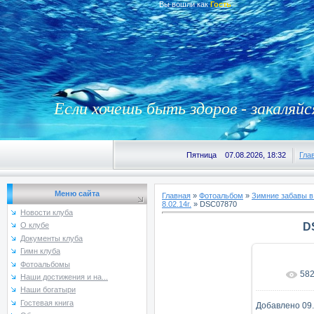
Вы вошли как
Гость
Если хочешь быть здоров - закаляйс
Пятница 07.08.2026, 18:32
Гла
Меню сайта
Главная
»
Фотоальбом
»
Зимние забавы в
8.02.14г.
» DSC07870
Новости клуба
D
О клубе
Документы клуба
Гимн клуба
Фотоальбомы
58
В реаль
Наши достижения и на...
Наши богатыри
Гостевая книга
Добавлено
09