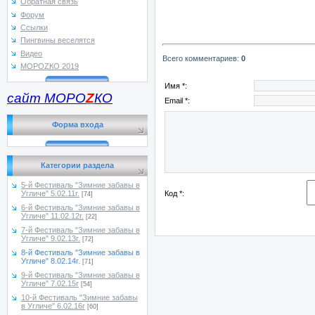
Обратная связь
Форум
Ссылки
Пингвины веселятся
Видео
Всего комментариев
:
0
МОРОZКО 2019
Имя *:
сайт МОРО
Z
КО
Email *:
Форма входа
Категории раздела
5-й Фестиваль "Зимние забавы в
Код *:
Угличе" 5.02.11г.
[74]
6-й Фестиваль "Зимние забавы в
Угличе" 11.02.12г.
[22]
7-й Фестиваль "Зимние забавы в
Угличе" 9.02.13г.
[72]
8-й Фестиваль "Зимние забавы в
Угличе" 8.02.14г.
[71]
9-й Фестиваль "Зимние забавы в
Угличе" 7.02.15г
[54]
10-й Фестиваль "Зимние забавы
в Угличе" 6.02.16г
[60]