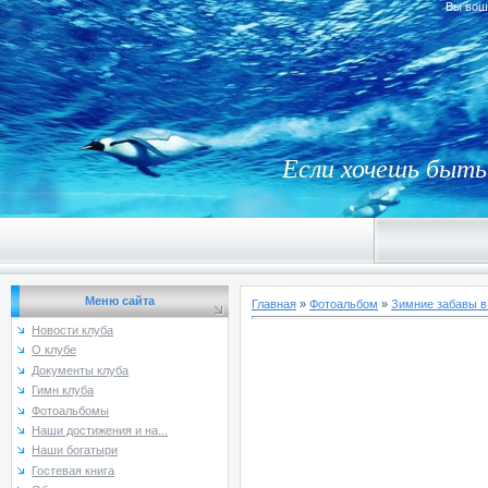
Вы вош
Если хочешь быть 
Меню сайта
Главная
»
Фотоальбом
»
Зимние забавы в
Новости клуба
О клубе
Документы клуба
Гимн клуба
Фотоальбомы
Наши достижения и на...
Наши богатыри
Гостевая книга