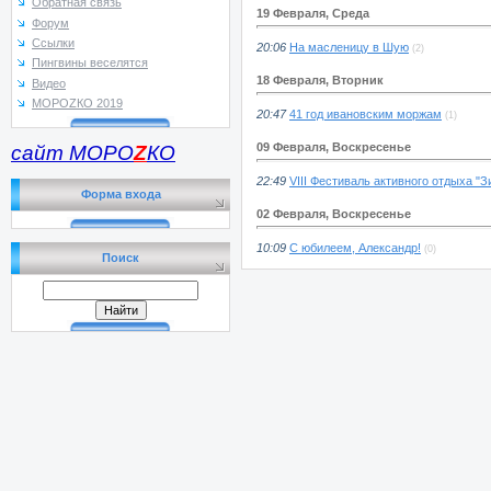
Обратная связь
19 Февраля, Среда
Форум
Ссылки
20:06
На масленицу в Шую
(2)
Пингвины веселятся
18 Февраля, Вторник
Видео
МОРОZКО 2019
20:47
41 год ивановским моржам
(1)
09 Февраля, Воскресенье
сайт МОРО
Z
КО
22:49
VIII Фестиваль активного отдыха "З
Форма входа
02 Февраля, Воскресенье
10:09
C юбилеем, Александр!
(0)
Поиск