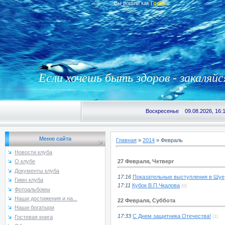
Вы вошли как
Гость
Если хочешь быть здоров - закаляйс
Воскресенье 09.08.2026, 16:
Меню сайта
Главная
»
2014
»
Февраль
Новости клуба
27 Февраля, Четверг
О клубе
Документы клуба
17:16
Показательные выступления в Шуе
Гимн клуба
17:11
Кубок В.П.Чкалова
(0)
Фотоальбомы
Наши достижения и на...
22 Февраля, Суббота
Наши богатыри
17:33
С Днем защитника Отечества!
(1)
Гостевая книга