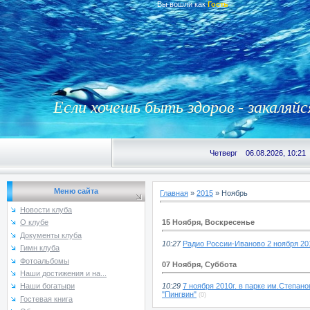
Вы вошли как
Гость
Если хочешь быть здоров - закаляйс
Четверг 06.08.2026, 10:21
Меню сайта
Главная
»
2015
»
Ноябрь
Новости клуба
15 Ноября, Воскресенье
О клубе
Документы клуба
10:27
Радио России-Иваново 2 ноября 20
Гимн клуба
Фотоальбомы
07 Ноября, Суббота
Наши достижения и на...
10:29
7 ноября 2010г. в парке им.Степан
Наши богатыри
"Пингвин"
(0)
Гостевая книга