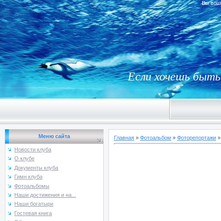
Вы вош
Если хочешь быть 
Меню сайта
Главная
»
Фотоальбом
»
Фоторепортажи
Новости клуба
О клубе
Документы клуба
Гимн клуба
Фотоальбомы
Наши достижения и на...
Наши богатыри
Гостевая книга