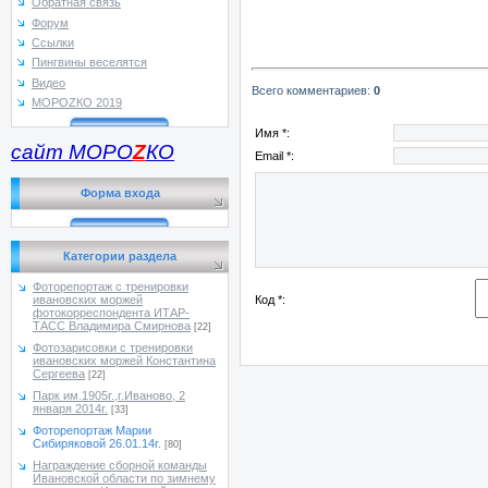
Обратная связь
Форум
Ссылки
Пингвины веселятся
Видео
Всего комментариев
:
0
МОРОZКО 2019
Имя *:
сайт МОРО
Z
КО
Email *:
Форма входа
Категории раздела
Фоторепортаж с тренировки
Код *:
ивановских моржей
фотокорреспондента ИТАР-
ТАСС Владимира Смирнова
[22]
Фотозарисовки с тренировки
ивановских моржей Константина
Сергеева
[22]
Парк им.1905г.,г.Иваново, 2
января 2014г.
[33]
Фоторепортаж Марии
Сибиряковой 26.01.14г.
[80]
Награждение сборной команды
Ивановской области по зимнему