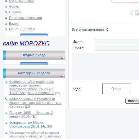
Обратная связь
Форум
Ссылки
Пингвины веселятся
Видео
МОРОZКО 2019
Всего комментариев
:
0
Имя *:
сайт МОРО
Z
КО
Email *:
Форма входа
Категории раздела
Фоторепортаж с тренировки
ивановских моржей
Код *:
фотокорреспондента ИТАР-
ТАСС Владимира Смирнова
[22]
Фотозарисовки с тренировки
ивановских моржей Константина
Сергеева
[22]
Парк им.1905г.,г.Иваново, 2
января 2014г.
[33]
Фоторепортаж Марии
Сибиряковой 26.01.14г.
[80]
Награждение сборной команды
Ивановской области по зимнему