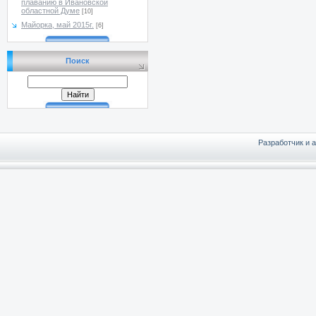
плаванию в Ивановской
областной Думе
[10]
Майорка, май 2015г.
[6]
Поиск
Разработчик и 