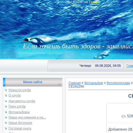
Вы вошли как
Гость
Если хочешь быть здоров - закаляйс
Четверг 06.08.2026, 04:55
Гла
Меню сайта
Главная
»
Фотоальбом
»
Фоторепортажи
CE2A2290
Новости клуба
C
О клубе
Документы клуба
Гимн клуба
Фотоальбомы
52
В реаль
Наши достижения и на...
Наши богатыри
Гостевая книга
Добавлено
28