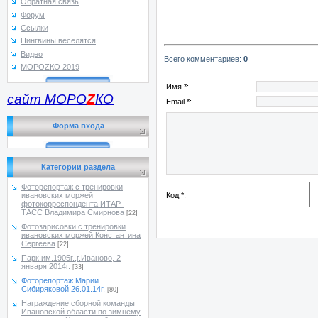
Обратная связь
Форум
Ссылки
Пингвины веселятся
Видео
Всего комментариев
:
0
МОРОZКО 2019
Имя *:
сайт МОРО
Z
КО
Email *:
Форма входа
Категории раздела
Фоторепортаж с тренировки
Код *:
ивановских моржей
фотокорреспондента ИТАР-
ТАСС Владимира Смирнова
[22]
Фотозарисовки с тренировки
ивановских моржей Константина
Сергеева
[22]
Парк им.1905г.,г.Иваново, 2
января 2014г.
[33]
Фоторепортаж Марии
Сибиряковой 26.01.14г.
[80]
Награждение сборной команды
Ивановской области по зимнему