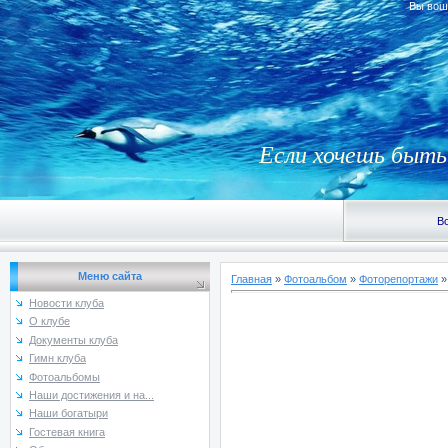
Вы вош
Если хочешь быть 
В
Меню сайта
Главная
»
Фотоальбом
»
Фоторепортажи
Новости клуба
О клубе
Документы клуба
Гимн клуба
Фотоальбомы
Наши достижения и на...
Наши богатыри
Гостевая книга