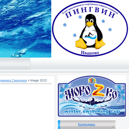
адимира Смирнова
» Image 1013
Календарь