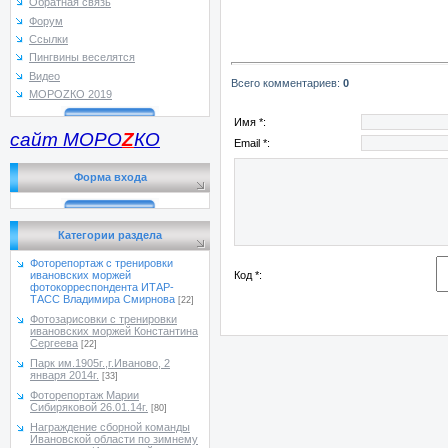
Обратная связь
Форум
Ссылки
Пингвины веселятся
Видео
Всего комментариев
:
0
МОРОZКО 2019
Имя *:
сайт МОРО
Z
КО
Email *:
Форма входа
Категории раздела
Фоторепортаж с тренировки
Код *:
ивановских моржей
фотокорреспондента ИТАР-
ТАСС Владимира Смирнова
[22]
Фотозарисовки с тренировки
ивановских моржей Константина
Сергеева
[22]
Парк им.1905г.,г.Иваново, 2
января 2014г.
[33]
Фоторепортаж Марии
Сибиряковой 26.01.14г.
[80]
Награждение сборной команды
Ивановской области по зимнему