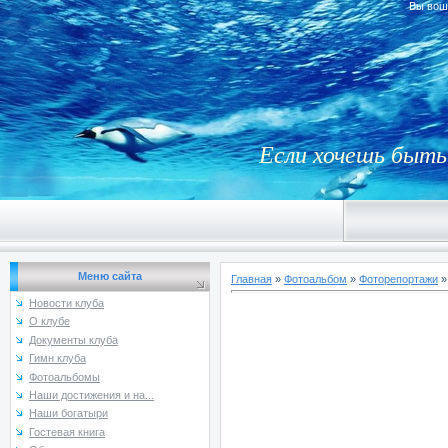
Вы вош
Если хочешь быть 
Меню сайта
Главная
»
Фотоальбом
»
Фоторепортажи
Новости клуба
О клубе
Документы клуба
Гимн клуба
Фотоальбомы
Наши достижения и на...
Наши богатыри
Гостевая книга