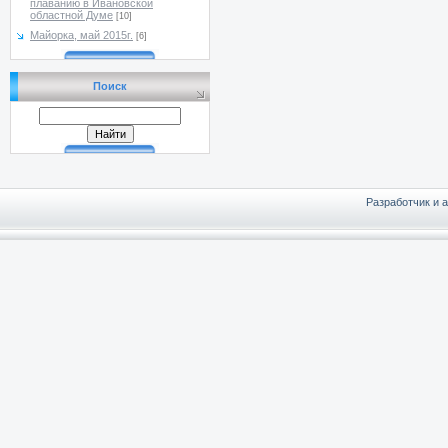
плаванию в Ивановской
областной Думе
[10]
Майорка, май 2015г.
[6]
Поиск
Разработчик и 