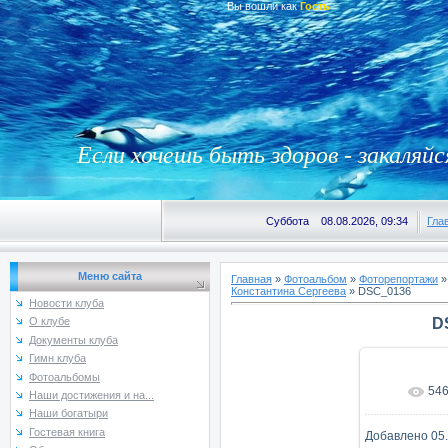
Вы вошли как
Гость
Если хочешь быть здоров - закаляйс
Суббота 08.08.2026, 09:34
Гла
Меню сайта
Главная
»
Фотоальбом
»
Фоторепортажи
Константина Сергеева
» DSC_0136
Новости клуба
D
О клубе
Документы клуба
Гимн клуба
Фотоальбомы
54
В реаль
Наши достижения и на...
Наши богатыри
Гостевая книга
Добавлено
05