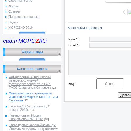
Обратная связь
Форум
Ссылки
Пингвины веселятся
Видео
МОРОZКО 2019
Всего комментариев
:
0
Имя *:
сайт МОРО
Z
КО
Email *:
Форма входа
Категории раздела
Фоторепортаж с тренировки
ивановских моржей
Код *:
фотокорреспондента ИТАР-
ТАСС Владимира Смирнова
[22]
Фотозарисовки с тренировки
ивановских моржей Константина
Сергеева
[22]
Парк им.1905г.,г.Иваново, 2
января 2014г.
[33]
Фоторепортаж Марии
Сибиряковой 26.01.14г.
[80]
Награждение сборной команды
Ивановской области по зимнему