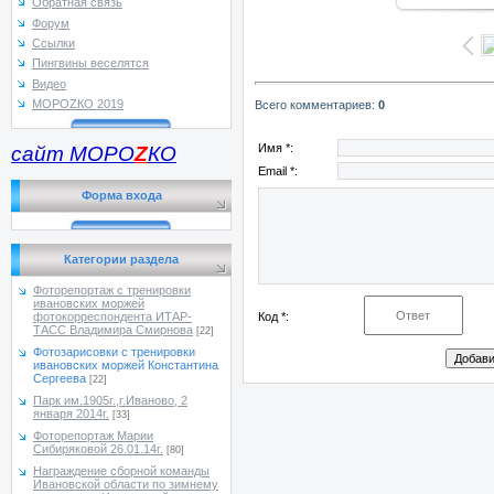
Обратная связь
Форум
Ссылки
Пингвины веселятся
Видео
МОРОZКО 2019
Всего комментариев
:
0
Имя *:
сайт МОРО
Z
КО
Email *:
Форма входа
Категории раздела
Фоторепортаж с тренировки
ивановских моржей
Код *:
фотокорреспондента ИТАР-
ТАСС Владимира Смирнова
[22]
Фотозарисовки с тренировки
ивановских моржей Константина
Сергеева
[22]
Парк им.1905г.,г.Иваново, 2
января 2014г.
[33]
Фоторепортаж Марии
Сибиряковой 26.01.14г.
[80]
Награждение сборной команды
Ивановской области по зимнему