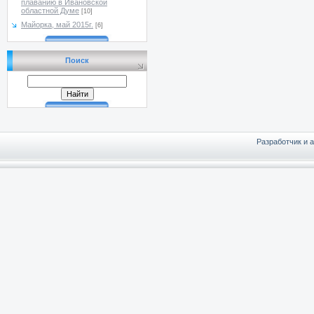
плаванию в Ивановской
областной Думе
[10]
Майорка, май 2015г.
[6]
Поиск
Разработчик и 