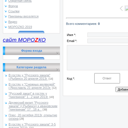
Обратная связь
Форум
Ссылки
Пингвины веселятся
Видео
Всего комментариев
:
0
МОРОZКО 2019
Имя *:
сайт МОРО
Z
КО
Email *:
Форма входа
Категории раздела
В гостях у "Русского закала"
Код *:
г.Рыбинск 20 апреля 2013г.
[14]
В гостях у "Снежных медведей"
г.Ярославль 21 апреля 2013г.
[12]
"Русский закал" в гостях у
"пингвинов" 1...2 мая 2013г.
[43]
Дружеский визит "Русского
закала" (г.Рыбинск) к ивановским
"пингвинам" 17...18 а...
[39]
Плес, 20 октября 2013г, открытие
сезона
[28]
В гостях у "Русского закала" 3-5
января 2014г.