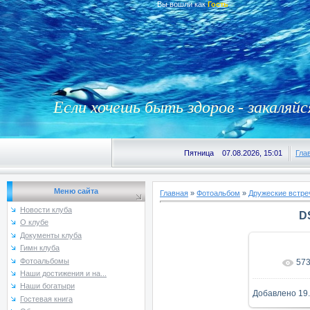
Вы вошли как
Гость
Если хочешь быть здоров - закаляйс
Пятница 07.08.2026, 15:01
Гла
Меню сайта
Главная
»
Фотоальбом
»
Дружеские встре
Новости клуба
D
О клубе
Документы клуба
Гимн клуба
Фотоальбомы
57
В реаль
Наши достижения и на...
Наши богатыри
Добавлено
19
Гостевая книга