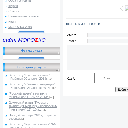
Обратная связь
Форум
Ссылки
Пингвины веселятся
Видео
Всего комментариев
:
0
МОРОZКО 2019
Имя *:
сайт МОРО
Z
КО
Email *:
Форма входа
Категории раздела
В гостях у "Русского закала"
Код *:
г.Рыбинск 20 апреля 2013г.
[14]
В гостях у "Снежных медведей"
г.Ярославль 21 апреля 2013г.
[12]
"Русский закал" в гостях у
"пингвинов" 1...2 мая 2013г.
[43]
Дружеский визит "Русского
закала" (г.Рыбинск) к ивановским
"пингвинам" 17...18 а...
[39]
Плес, 20 октября 2013г, открытие
сезона
[28]
В гостях у "Русского закала" 3-5
января 2014г.