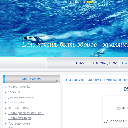
Вы вошли как
Гость
Если хочешь быть здоров - закаляйс
Суббота 08.08.2026, 10:32
Гла
Меню сайта
Главная
»
Фотоальбом
»
Дружеские встре
Новости клуба
D
О клубе
Документы клуба
Гимн клуба
Фотоальбомы
46
В реаль
Наши достижения и на...
Наши богатыри
Добавлено
03
Гостевая книга