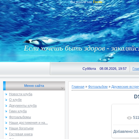
Вы вошли как
Гость
Если хочешь быть здоров - закаляйс
Суббота 08.08.2026, 19:57
Гла
Меню сайта
Главная
»
Фотоальбом
»
Дружеские встре
Новости клуба
D
О клубе
Документы клуба
Гимн клуба
Фотоальбомы
51
В реаль
Наши достижения и на...
Наши богатыри
Добавлено
03
Гостевая книга