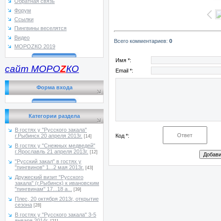
Обратная связь
Форум
Ссылки
Пингвины веселятся
Видео
Всего комментариев
:
0
МОРОZКО 2019
Имя *:
сайт МОРО
Z
КО
Email *:
Форма входа
Категории раздела
В гостях у "Русского закала"
Код *:
г.Рыбинск 20 апреля 2013г.
[14]
В гостях у "Снежных медведей"
г.Ярославль 21 апреля 2013г.
[12]
"Русский закал" в гостях у
"пингвинов" 1...2 мая 2013г.
[43]
Дружеский визит "Русского
закала" (г.Рыбинск) к ивановским
"пингвинам" 17...18 а...
[39]
Плес, 20 октября 2013г, открытие
сезона
[28]
В гостях у "Русского закала" 3-5
января 2014г.