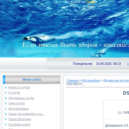
Вы вошли как
Гость
Если хочешь быть здоров - закаляйс
Понедельник 10.08.2026, 08:23
Г
Меню сайта
Главная
»
Фотоальбом
»
Дружеские встре
DSC06274_
Новости клуба
DS
О клубе
Документы клуба
Гимн клуба
Фотоальбомы
54
В реаль
Наши достижения и на...
Наши богатыри
Гостевая книга
Добавлено
24