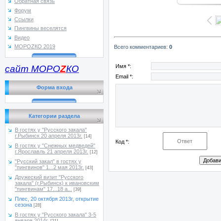
Обратная связь
Форум
Ссылки
Пингвины веселятся
Видео
МОРОZКО 2019
Всего комментариев
:
0
Имя *:
сайт МОРО
Z
КО
Email *:
Форма входа
Категории раздела
В гостях у "Русского закала"
г.Рыбинск 20 апреля 2013г.
[14]
Код *:
В гостях у "Снежных медведей"
г.Ярославль 21 апреля 2013г.
[12]
"Русский закал" в гостях у
"пингвинов" 1...2 мая 2013г.
[43]
Дружеский визит "Русского
закала" (г.Рыбинск) к ивановским
"пингвинам" 17...18 а...
[39]
Плес, 20 октября 2013г, открытие
сезона
[28]
В гостях у "Русского закала" 3-5
января 2014г.