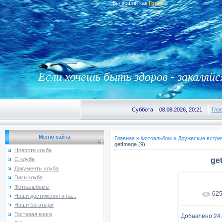
Вы вошли как
Гость
Если хочешь быть здоров - закаляйс
Суббота 08.08.2026, 20:21
Гла
Меню сайта
Главная
»
Фотоальбом
»
Дружеские встре
getImage (9)
Новости клуба
ge
О клубе
Документы клуба
Гимн клуба
Фотоальбомы
62
В реаль
Наши достижения и на...
Наши богатыри
Гостевая книга
Добавлено
24