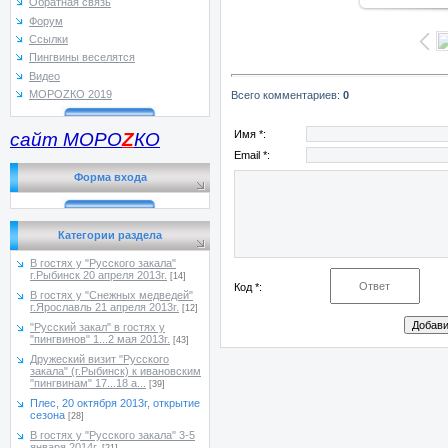
Обратная связь
Форум
Ссылки
Пингвины веселятся
Видео
МОРОZКО 2019
Всего комментариев
:
0
Имя *:
сайт МОРО
Z
КО
Email *:
Форма входа
Категории раздела
В гостях у "Русского закала"
г.Рыбинск 20 апреля 2013г.
[14]
Код *:
В гостях у "Снежных медведей"
г.Ярославль 21 апреля 2013г.
[12]
"Русский закал" в гостях у
"пингвинов" 1...2 мая 2013г.
[43]
Дружеский визит "Русского
закала" (г.Рыбинск) к ивановским
"пингвинам" 17...18 а...
[39]
Плес, 20 октября 2013г, открытие
сезона
[28]
В гостях у "Русского закала" 3-5
января 2014г.