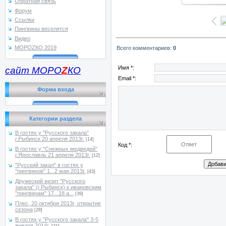
Обратная связь
Форум
Ссылки
Пингвины веселятся
Видео
МОРОZКО 2019
Всего комментариев
:
0
Имя *:
сайт МОРО
Z
КО
Email *:
Форма входа
Категории раздела
В гостях у "Русского закала"
г.Рыбинск 20 апреля 2013г.
[14]
Код *:
В гостях у "Снежных медведей"
г.Ярославль 21 апреля 2013г.
[12]
"Русский закал" в гостях у
"пингвинов" 1...2 мая 2013г.
[43]
Дружеский визит "Русского
закала" (г.Рыбинск) к ивановским
"пингвинам" 17...18 а...
[39]
Плес, 20 октября 2013г, открытие
сезона
[28]
В гостях у "Русского закала" 3-5
января 2014г.