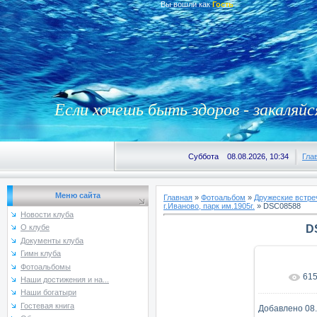
Вы вошли как
Гость
Если хочешь быть здоров - закаляйс
Суббота 08.08.2026, 10:34
Гла
Меню сайта
Главная
»
Фотоальбом
»
Дружеские встре
г.Иваново, парк им.1905г.
» DSC08588
Новости клуба
D
О клубе
Документы клуба
Гимн клуба
Фотоальбомы
61
В реаль
Наши достижения и на...
Наши богатыри
Гостевая книга
Добавлено
08